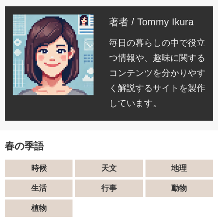
著者 / Tommy Ikura
毎日の暮らしの中で役立
つ情報や、趣味に関する
コンテンツを分かりやす
く解説するサイトを製作
しています。
春の季語
時候
天文
地理
生活
行事
動物
植物