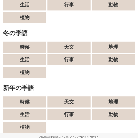
生活
行事
動物
植物
冬の季語
時候
天文
地理
生活
行事
動物
植物
新年の季語
時候
天文
地理
生活
行事
動物
植物
俳句歳時記オンライン ©2024-2024