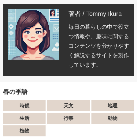
著者 / Tommy Ikura
毎日の暮らしの中で役立
つ情報や、趣味に関する
コンテンツを分かりやす
く解説するサイトを製作
しています。
春の季語
時候
天文
地理
生活
行事
動物
植物