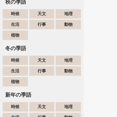
秋の季語
時候
天文
地理
生活
行事
動物
植物
冬の季語
時候
天文
地理
生活
行事
動物
植物
新年の季語
時候
天文
地理