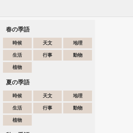
春の季語
時候
天文
地理
生活
行事
動物
植物
夏の季語
時候
天文
地理
生活
行事
動物
植物