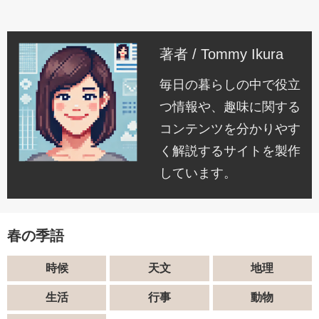
著者 / Tommy Ikura
毎日の暮らしの中で役立
つ情報や、趣味に関する
コンテンツを分かりやす
く解説するサイトを製作
しています。
春の季語
時候
天文
地理
生活
行事
動物