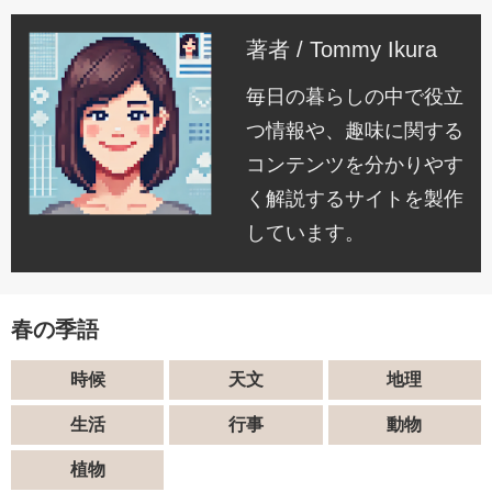
著者 / Tommy Ikura
毎日の暮らしの中で役立
つ情報や、趣味に関する
コンテンツを分かりやす
く解説するサイトを製作
しています。
春の季語
時候
天文
地理
生活
行事
動物
植物