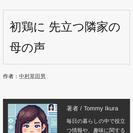
初鶏に 先立つ隣家の
母の声
作者：
中村草田男
著者 / Tommy Ikura
毎日の暮らしの中で役立
つ情報や、趣味に関する