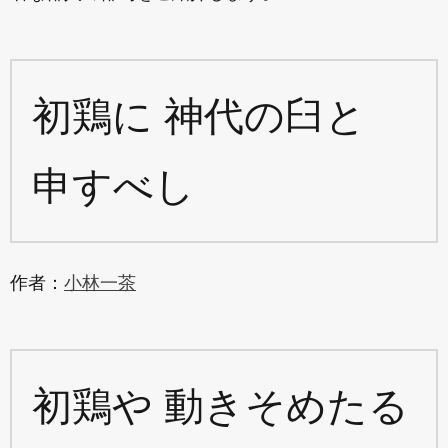
初鶏に 神代の臼と
申すべし
作者：
小林一茶
初鶏や 動きそめたる