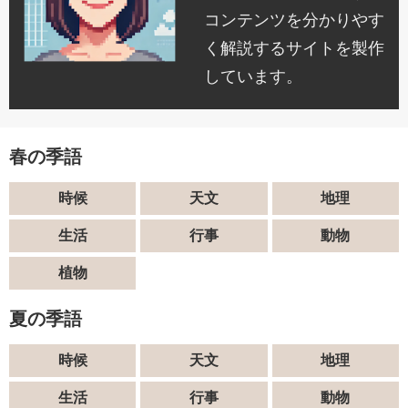
コンテンツを分かりやす
く解説するサイトを製作
しています。
春の季語
時候
天文
地理
生活
行事
動物
植物
夏の季語
時候
天文
地理
生活
行事
動物