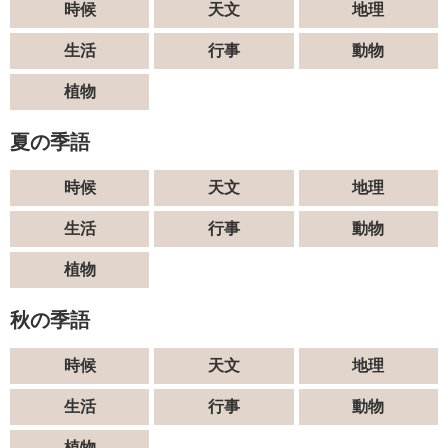
時候
天文
地理
生活
行事
動物
植物
夏の季語
時候
天文
地理
生活
行事
動物
植物
秋の季語
時候
天文
地理
生活
行事
動物
植物