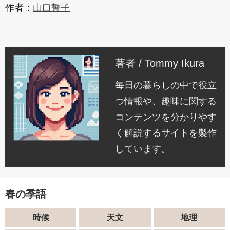
作者：
山口誓子
著者 / Tommy Ikura
毎日の暮らしの中で役立
つ情報や、趣味に関する
コンテンツを分かりやす
く解説するサイトを製作
しています。
春の季語
時候
天文
地理