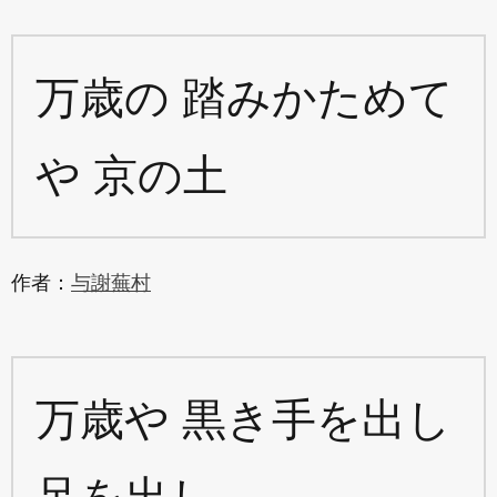
万歳の 踏みかためて
や 京の土
作者：
与謝蕪村
万歳や 黒き手を出し