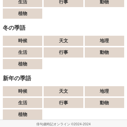
生活
行事
動物
植物
冬の季語
時候
天文
地理
生活
行事
動物
植物
新年の季語
時候
天文
地理
生活
行事
動物
植物
俳句歳時記オンライン ©2024-2024