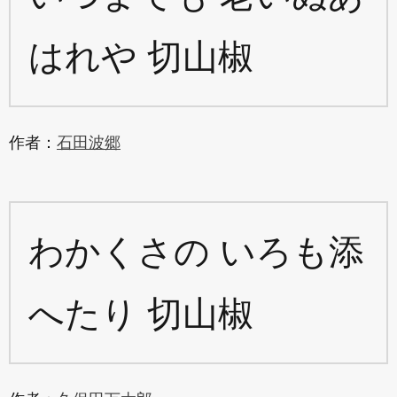
はれや 切山椒
作者：
石田波郷
わかくさの いろも添
へたり 切山椒