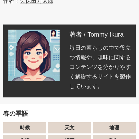
作者：
久保田万太郎
著者 / Tommy Ikura
毎日の暮らしの中で役立
つ情報や、趣味に関する
コンテンツを分かりやす
く解説するサイトを製作
しています。
春の季語
時候
天文
地理