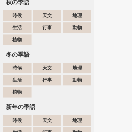
秋の季語
時候
天文
地理
生活
行事
動物
植物
冬の季語
時候
天文
地理
生活
行事
動物
植物
新年の季語
時候
天文
地理