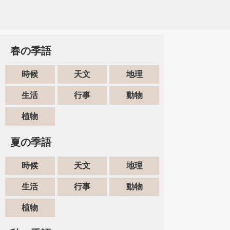
春の季語
時候
天文
地理
生活
行事
動物
植物
夏の季語
時候
天文
地理
生活
行事
動物
植物