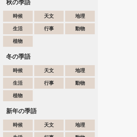
秋の季語
時候
天文
地理
生活
行事
動物
植物
冬の季語
時候
天文
地理
生活
行事
動物
植物
新年の季語
時候
天文
地理