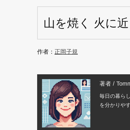
山を焼く 火に近
作者：
正岡子規
著者 / Tomm
毎日の暮ら
を分かりや