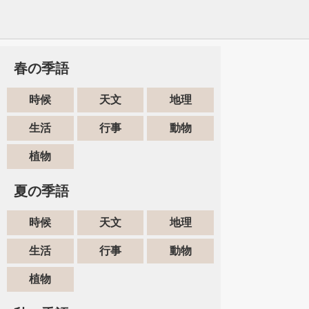
春の季語
時候
天文
地理
生活
行事
動物
植物
夏の季語
時候
天文
地理
生活
行事
動物
植物