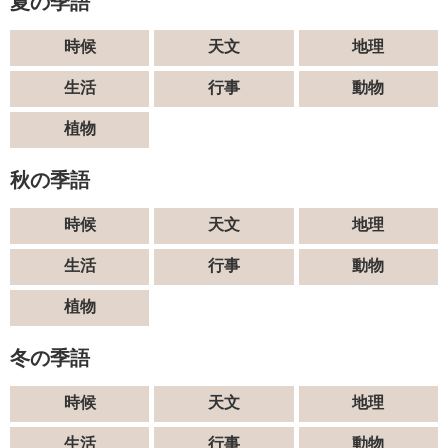
夏の季語
時候
天文
地理
生活
行事
動物
植物
秋の季語
時候
天文
地理
生活
行事
動物
植物
冬の季語
時候
天文
地理
生活
行事
動物