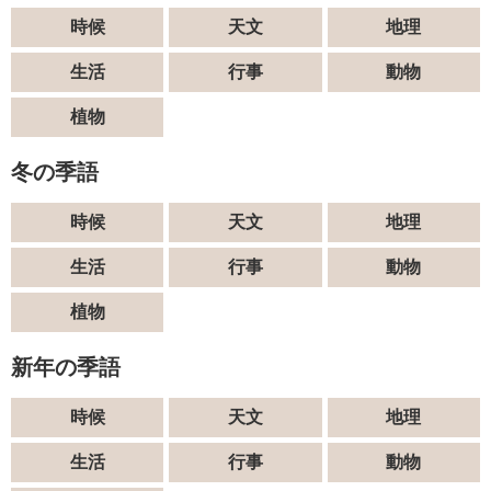
時候
天文
地理
生活
行事
動物
植物
冬の季語
時候
天文
地理
生活
行事
動物
植物
新年の季語
時候
天文
地理
生活
行事
動物