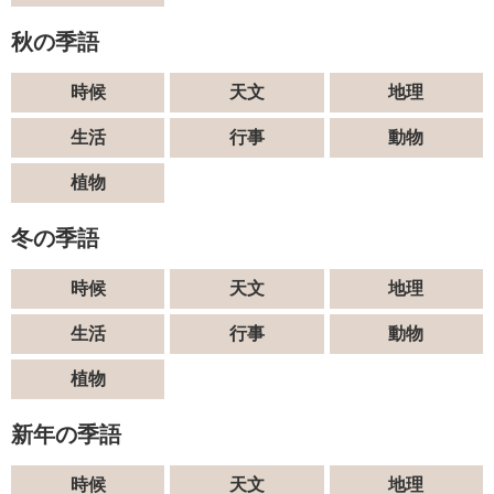
秋の季語
時候
天文
地理
生活
行事
動物
植物
冬の季語
時候
天文
地理
生活
行事
動物
植物
新年の季語
時候
天文
地理