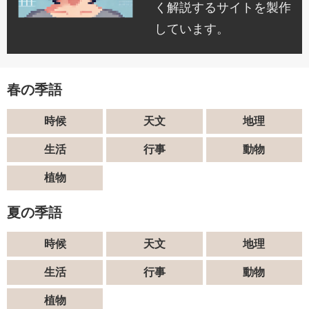
く解説するサイトを製作
しています。
春の季語
時候
天文
地理
生活
行事
動物
植物
夏の季語
時候
天文
地理
生活
行事
動物
植物