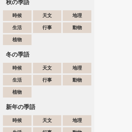
秋の季語
時候
天文
地理
生活
行事
動物
植物
冬の季語
時候
天文
地理
生活
行事
動物
植物
新年の季語
時候
天文
地理