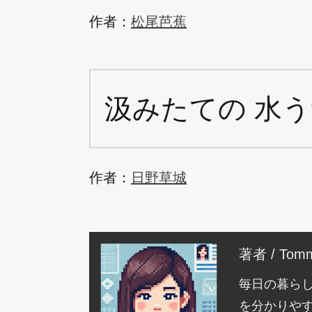
作者：
松尾芭蕉
汲みたての 水う
作者：
日野草城
著者 / Tomm
毎日の暮ら
を分かりや