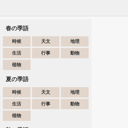
春の季語
時候
天文
地理
生活
行事
動物
植物
夏の季語
時候
天文
地理
生活
行事
動物
植物