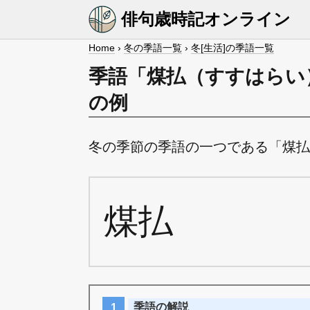
俳句歳時記オンライン
Home
›
冬の季語一覧
›
冬[生活]の季語一覧
季語「煤払（すすはらい
の例
冬の季節の季語の一つである「煤払
煤払
季語の解説