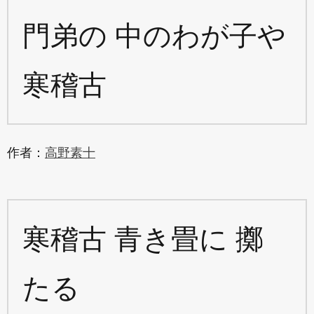
門弟の 中のわが子や
寒稽古
作者：
高野素十
寒稽古 青き畳に 擲
たる