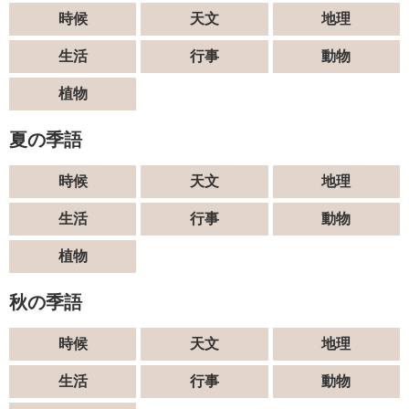
時候
天文
地理
生活
行事
動物
植物
夏の季語
時候
天文
地理
生活
行事
動物
植物
秋の季語
時候
天文
地理
生活
行事
動物