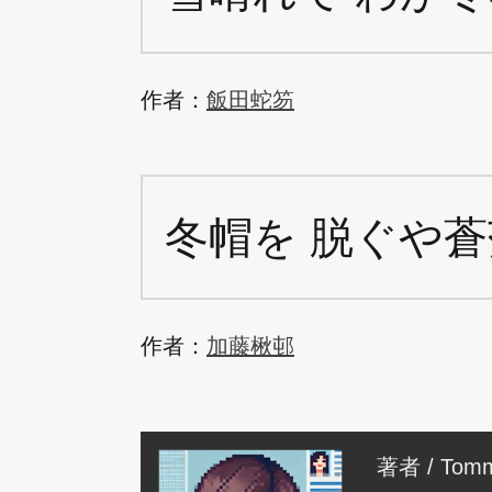
作者：
飯田蛇笏
冬帽を 脱ぐや蒼
作者：
加藤楸邨
著者 / Tomm