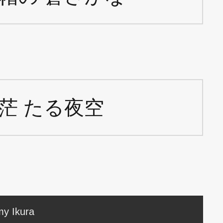
茫 たる夜空
y Ikura