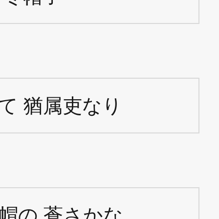
て 猶属吏なり
帽の 蒼さかな