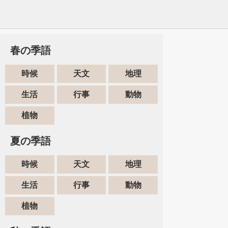
春の季語
時候
天文
地理
生活
行事
動物
植物
夏の季語
時候
天文
地理
生活
行事
動物
植物