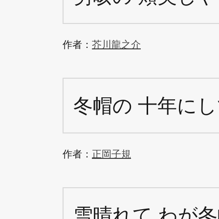
作者：
芥川龍之介
冬帽の 十年にし
作者：
正岡子規
雪晴れて わが冬