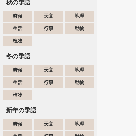
秋の季語
時候
天文
地理
生活
行事
動物
植物
冬の季語
時候
天文
地理
生活
行事
動物
植物
新年の季語
時候
天文
地理