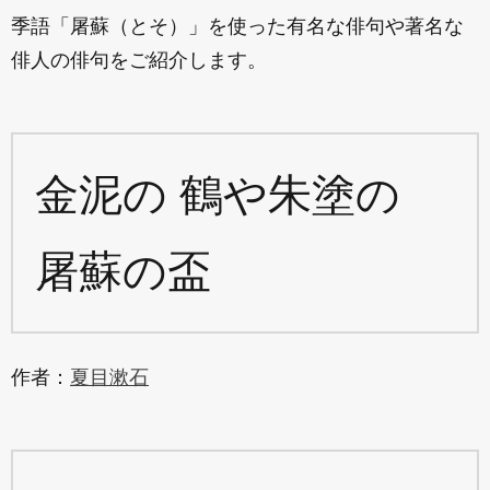
季語「屠蘇（とそ）」を使った有名な俳句や著名な
俳人の俳句をご紹介します。
金泥の 鶴や朱塗の
屠蘇の盃
作者：
夏目漱石