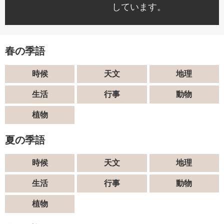
しています。
春の季語
時候
天文
地理
生活
行事
動物
植物
夏の季語
時候
天文
地理
生活
行事
動物
植物