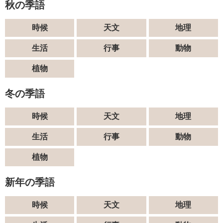
秋の季語
時候
天文
地理
生活
行事
動物
植物
冬の季語
時候
天文
地理
生活
行事
動物
植物
新年の季語
時候
天文
地理