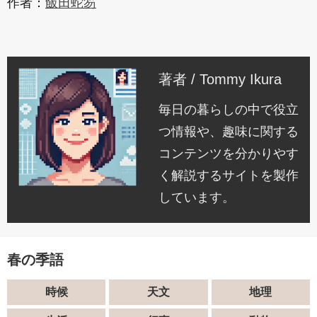
作者：
飯田蛇笏
著者 / Tommy Ikura
毎日の暮らしの中で役立
つ情報や、趣味に関する
コンテンツを分かりやす
く解説するサイトを製作
しています。
春の季語
時候
天文
地理