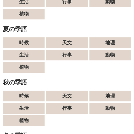
生活
行事
動物
植物
夏の季語
時候
天文
地理
生活
行事
動物
植物
秋の季語
時候
天文
地理
生活
行事
動物
植物