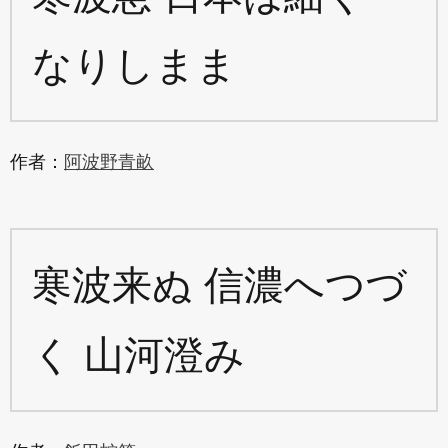
なりしまま
作者：
阿波野青畝
寒波来ぬ 信濃へつづ
く 山河澄み