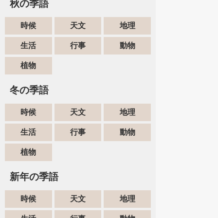
秋の季語
時候
天文
地理
生活
行事
動物
植物
冬の季語
時候
天文
地理
生活
行事
動物
植物
新年の季語
時候
天文
地理