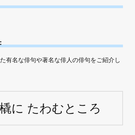
：
た有名な俳句や著名な俳人の俳句をご紹介し
る橇に たわむところ