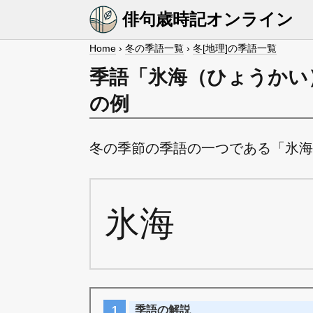
俳句歳時記オンライン
Home
›
冬の季語一覧
›
冬[地理]の季語一覧
季語「氷海（ひょうかい
の例
冬の季節の季語の一つである「氷海
氷海
季語の解説