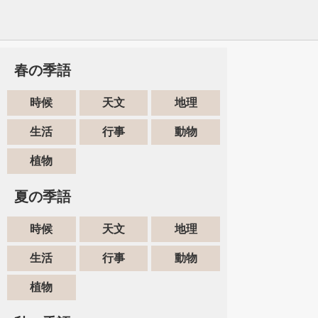
春の季語
時候
天文
地理
生活
行事
動物
植物
夏の季語
時候
天文
地理
生活
行事
動物
植物