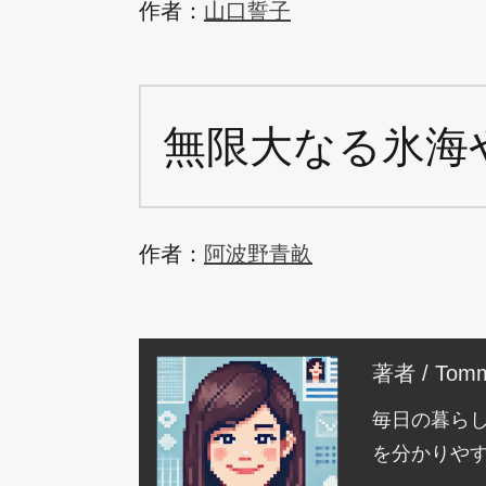
作者：
山口誓子
無限大なる氷海
作者：
阿波野青畝
著者 / Tomm
毎日の暮ら
を分かりや