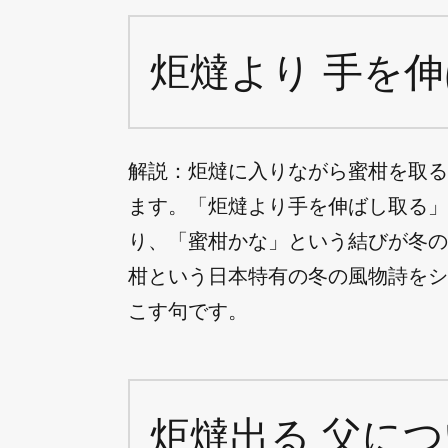
炬燵より 手を伸
解説：炬燵に入りながら蜜柑を取る
ます。「炬燵より手を伸ばし取る」
り、「蜜柑かな」という結びが冬の
柑という日本特有の冬の風物詩をシ
こす句です。
炬燵出る 父につ