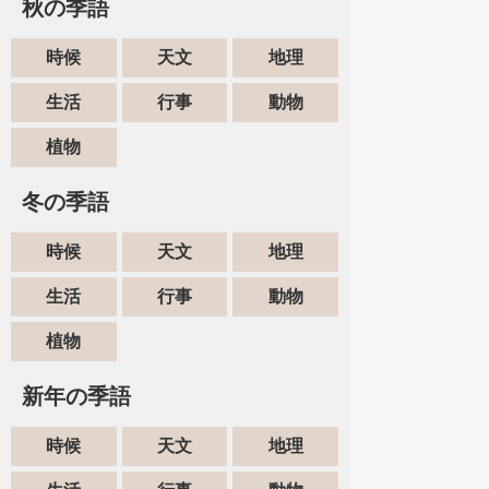
秋の季語
時候
天文
地理
生活
行事
動物
植物
冬の季語
時候
天文
地理
生活
行事
動物
植物
新年の季語
時候
天文
地理