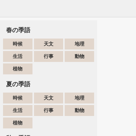
春の季語
時候
天文
地理
生活
行事
動物
植物
夏の季語
時候
天文
地理
生活
行事
動物
植物