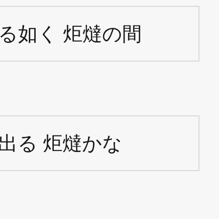
る如く 炬燵の間
出る 炬燵かな