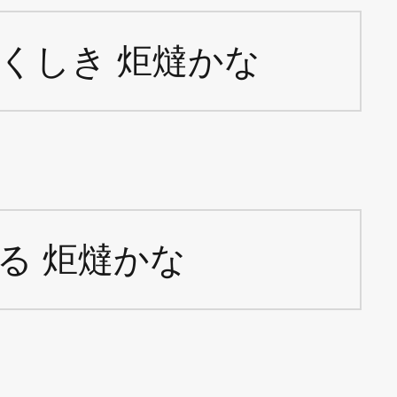
くしき 炬燵かな
る 炬燵かな