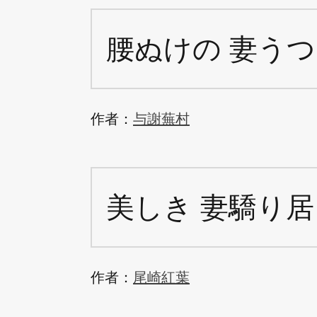
腰ぬけの 妻うつ
作者：
与謝蕪村
美しき 妻驕り居
作者：
尾崎紅葉