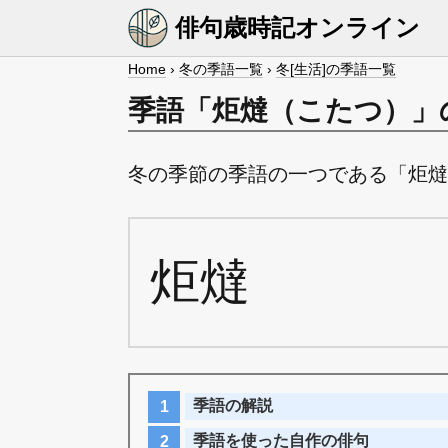
俳句歳時記オンライン
Home
›
冬の季語一覧
›
冬[生活]の季語一覧
季語「炬燵（こたつ）」
冬の季節の季語の一つである「炬燵
炬燵
季語の解説
季語を使った自作の俳句