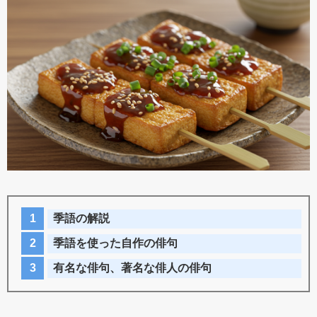
季語の解説
季語を使った自作の俳句
有名な俳句、著名な俳人の俳句