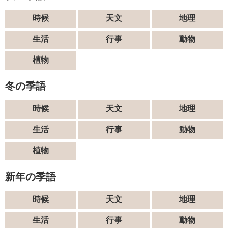
時候
天文
地理
生活
行事
動物
植物
冬の季語
時候
天文
地理
生活
行事
動物
植物
新年の季語
時候
天文
地理
生活
行事
動物